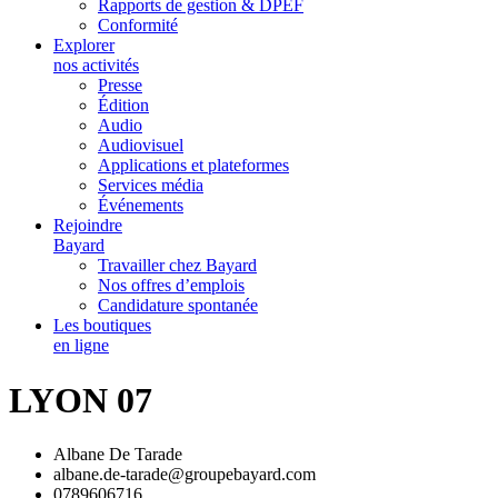
Rapports de gestion & DPEF
Conformité
Explorer
nos activités
Presse
Édition
Audio
Audiovisuel
Applications et plateformes
Services média
Événements
Rejoindre
Bayard
Travailler chez Bayard
Nos offres d’emplois
Candidature spontanée
Les boutiques
en ligne
LYON 07
Albane De Tarade
albane.de-tarade@groupebayard.com
0789606716