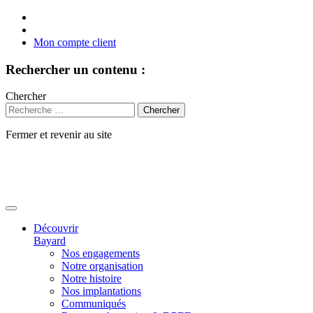
Mon compte client
Rechercher un contenu :
Chercher
Fermer et revenir au site
Aller
au
contenu
Découvrir
Bayard
Nos engagements
Notre organisation
Notre histoire
Nos implantations
Communiqués