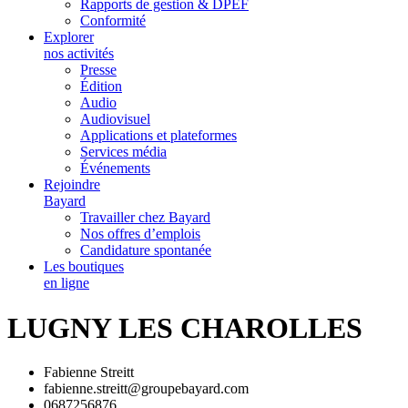
Rapports de gestion & DPEF
Conformité
Explorer
nos activités
Presse
Édition
Audio
Audiovisuel
Applications et plateformes
Services média
Événements
Rejoindre
Bayard
Travailler chez Bayard
Nos offres d’emplois
Candidature spontanée
Les boutiques
en ligne
LUGNY LES CHAROLLES
Fabienne Streitt
fabienne.streitt@groupebayard.com
0687256876