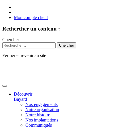
Mon compte client
Rechercher un contenu :
Chercher
Fermer et revenir au site
Aller
au
contenu
Découvrir
Bayard
Nos engagements
Notre organisation
Notre histoire
Nos implantations
Communiqués