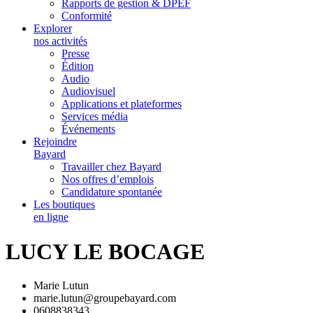
Rapports de gestion & DPEF
Conformité
Explorer
nos activités
Presse
Édition
Audio
Audiovisuel
Applications et plateformes
Services média
Événements
Rejoindre
Bayard
Travailler chez Bayard
Nos offres d’emplois
Candidature spontanée
Les boutiques
en ligne
LUCY LE BOCAGE
Marie Lutun
marie.lutun@groupebayard.com
0608838343