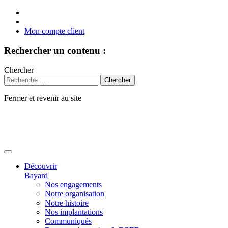
Mon compte client
Rechercher un contenu :
Chercher
Fermer et revenir au site
Aller
au
contenu
Découvrir
Bayard
Nos engagements
Notre organisation
Notre histoire
Nos implantations
Communiqués