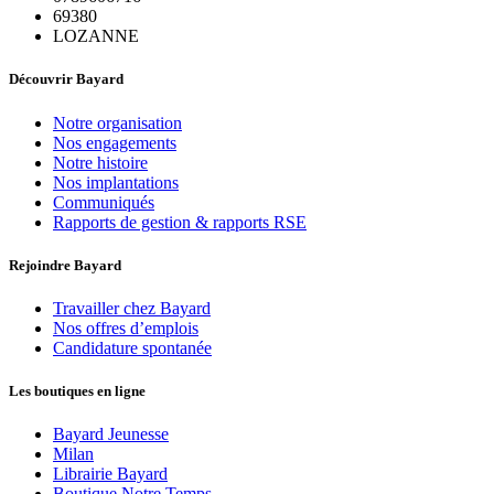
69380
LOZANNE
Découvrir Bayard
Notre organisation
Nos engagements
Notre histoire
Nos implantations
Communiqués
Rapports de gestion & rapports RSE
Rejoindre Bayard
Travailler chez Bayard
Nos offres d’emplois
Candidature spontanée
Les boutiques en ligne
Bayard Jeunesse
Milan
Librairie Bayard
Boutique Notre Temps