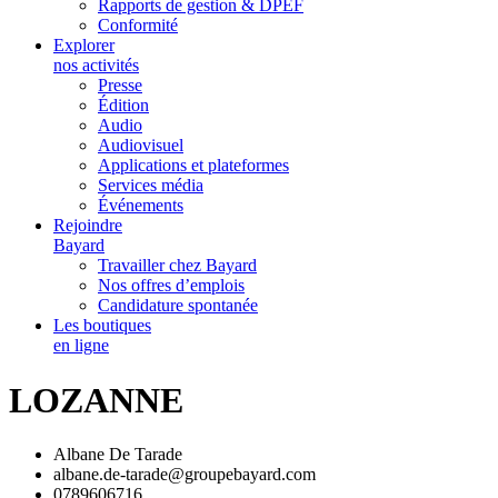
Rapports de gestion & DPEF
Conformité
Explorer
nos activités
Presse
Édition
Audio
Audiovisuel
Applications et plateformes
Services média
Événements
Rejoindre
Bayard
Travailler chez Bayard
Nos offres d’emplois
Candidature spontanée
Les boutiques
en ligne
LOZANNE
Albane De Tarade
albane.de-tarade@groupebayard.com
0789606716