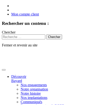
Mon compte client
Rechercher un contenu :
Chercher
Fermer et revenir au site
Aller
au
contenu
Découvrir
Bayard
Nos engagements
Notre organisation
Notre histoire
Nos implantations
Communiqués