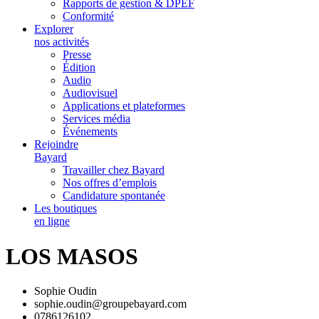
Rapports de gestion & DPEF
Conformité
Explorer
nos activités
Presse
Édition
Audio
Audiovisuel
Applications et plateformes
Services média
Événements
Rejoindre
Bayard
Travailler chez Bayard
Nos offres d’emplois
Candidature spontanée
Les boutiques
en ligne
LOS MASOS
Sophie Oudin
sophie.oudin@groupebayard.com
0786126102