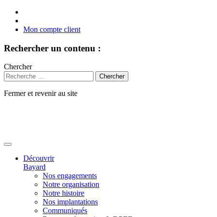
Mon compte client
Rechercher un contenu :
Chercher
Fermer et revenir au site
Aller
au
contenu
Découvrir
Bayard
Nos engagements
Notre organisation
Notre histoire
Nos implantations
Communiqués