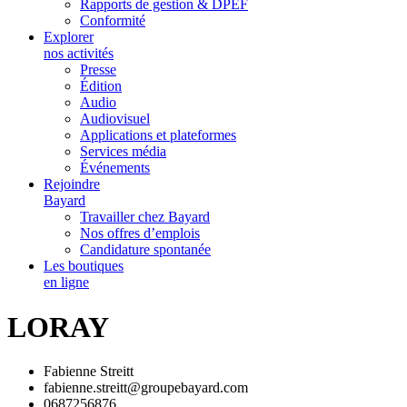
Rapports de gestion & DPEF
Conformité
Explorer
nos activités
Presse
Édition
Audio
Audiovisuel
Applications et plateformes
Services média
Événements
Rejoindre
Bayard
Travailler chez Bayard
Nos offres d’emplois
Candidature spontanée
Les boutiques
en ligne
LORAY
Fabienne Streitt
fabienne.streitt@groupebayard.com
0687256876