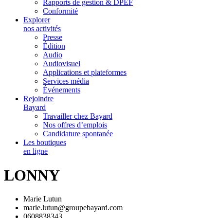
Rapports de gestion & DPEF
Conformité
Explorer
nos activités
Presse
Édition
Audio
Audiovisuel
Applications et plateformes
Services média
Événements
Rejoindre
Bayard
Travailler chez Bayard
Nos offres d’emplois
Candidature spontanée
Les boutiques
en ligne
LONNY
Marie Lutun
marie.lutun@groupebayard.com
0608838343