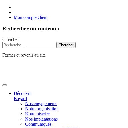
Mon compte client
Rechercher un contenu :
Chercher
Fermer et revenir au site
Aller
au
contenu
Découvrir
Bayard
Nos engagements
Notre organisation
Notre histoire
Nos implantations
Communiqués