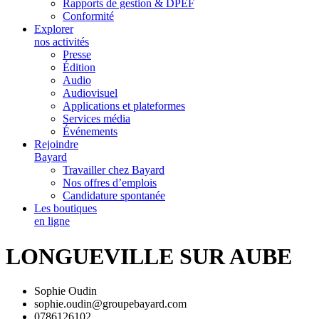
Rapports de gestion & DPEF
Conformité
Explorer
nos activités
Presse
Édition
Audio
Audiovisuel
Applications et plateformes
Services média
Événements
Rejoindre
Bayard
Travailler chez Bayard
Nos offres d’emplois
Candidature spontanée
Les boutiques
en ligne
LONGUEVILLE SUR AUBE
Sophie Oudin
sophie.oudin@groupebayard.com
0786126102