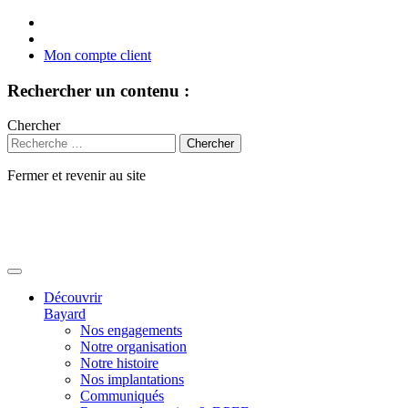
Mon compte client
Rechercher un contenu :
Chercher
Fermer et revenir au site
Aller
au
contenu
Découvrir
Bayard
Nos engagements
Notre organisation
Notre histoire
Nos implantations
Communiqués