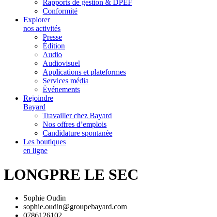
Rapports de gestion & DPEF
Conformité
Explorer
nos activités
Presse
Édition
Audio
Audiovisuel
Applications et plateformes
Services média
Événements
Rejoindre
Bayard
Travailler chez Bayard
Nos offres d’emplois
Candidature spontanée
Les boutiques
en ligne
LONGPRE LE SEC
Sophie Oudin
sophie.oudin@groupebayard.com
0786126102