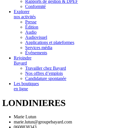
Rapports de gestion & DPEF
Conformité
Explorer
nos activités
Presse
Édition
Audio
Audiovisuel
Applications et plateformes
Services média
Événements
Rejoindre
Bayard
Travailler chez Bayard
Nos offres d’emplois
Candidature spontanée
Les boutiques
en ligne
LONDINIERES
Marie Lutun
marie.lutun@groupebayard.com
0608838343