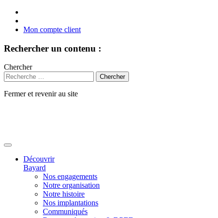
Mon compte client
Rechercher un contenu :
Chercher
Fermer et revenir au site
Aller
au
contenu
Découvrir
Bayard
Nos engagements
Notre organisation
Notre histoire
Nos implantations
Communiqués