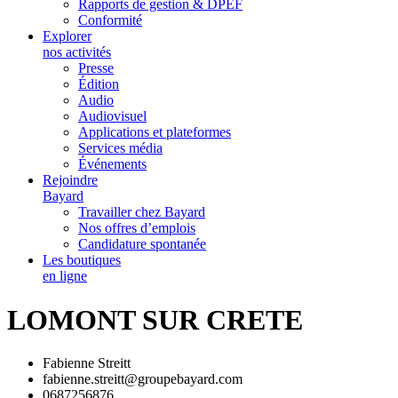
Rapports de gestion & DPEF
Conformité
Explorer
nos activités
Presse
Édition
Audio
Audiovisuel
Applications et plateformes
Services média
Événements
Rejoindre
Bayard
Travailler chez Bayard
Nos offres d’emplois
Candidature spontanée
Les boutiques
en ligne
LOMONT SUR CRETE
Fabienne Streitt
fabienne.streitt@groupebayard.com
0687256876