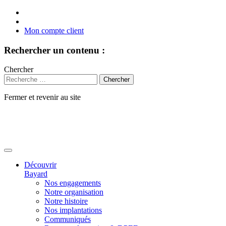
Mon compte client
Rechercher un contenu :
Chercher
Fermer et revenir au site
Aller
au
contenu
Découvrir
Bayard
Nos engagements
Notre organisation
Notre histoire
Nos implantations
Communiqués