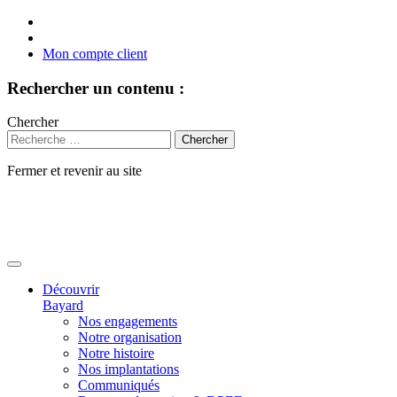
Mon compte client
Rechercher un contenu :
Chercher
Fermer et revenir au site
Aller
au
contenu
Découvrir
Bayard
Nos engagements
Notre organisation
Notre histoire
Nos implantations
Communiqués