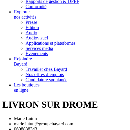
Rapports de gestion & DPEF
Conformité
Explorer
nos activités
Presse
Édition
Audio
Audiovisuel
Applications et plateformes
Services média
Événements
Rejoindre
Bayard
Travailler chez Bayard
Nos offres d’emplois
Candidature spontanée
Les boutiques
en ligne
LIVRON SUR DROME
Marie Lutun
marie.lutun@groupebayard.com
0608838343