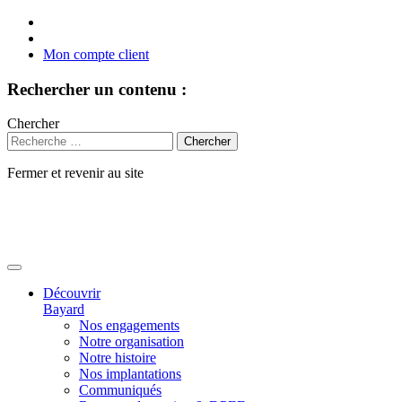
Mon compte client
Rechercher un contenu :
Chercher
Fermer et revenir au site
Aller
au
contenu
Découvrir
Bayard
Nos engagements
Notre organisation
Notre histoire
Nos implantations
Communiqués