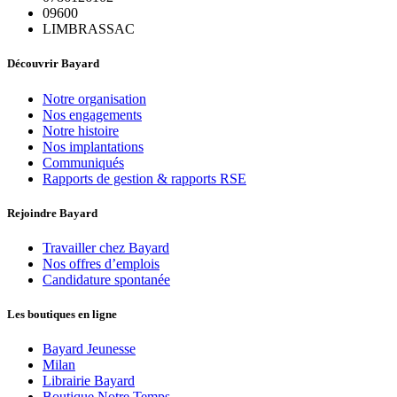
09600
LIMBRASSAC
Découvrir Bayard
Notre organisation
Nos engagements
Notre histoire
Nos implantations
Communiqués
Rapports de gestion & rapports RSE
Rejoindre Bayard
Travailler chez Bayard
Nos offres d’emplois
Candidature spontanée
Les boutiques en ligne
Bayard Jeunesse
Milan
Librairie Bayard
Boutique Notre Temps