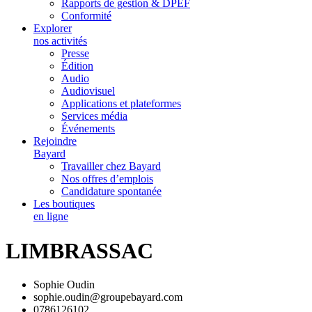
Rapports de gestion & DPEF
Conformité
Explorer
nos activités
Presse
Édition
Audio
Audiovisuel
Applications et plateformes
Services média
Événements
Rejoindre
Bayard
Travailler chez Bayard
Nos offres d’emplois
Candidature spontanée
Les boutiques
en ligne
LIMBRASSAC
Sophie Oudin
sophie.oudin@groupebayard.com
0786126102