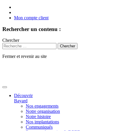
Mon compte client
Rechercher un contenu :
Chercher
Fermer et revenir au site
Aller
au
contenu
Découvrir
Bayard
Nos engagements
Notre organisation
Notre histoire
Nos implantations
Communiqués