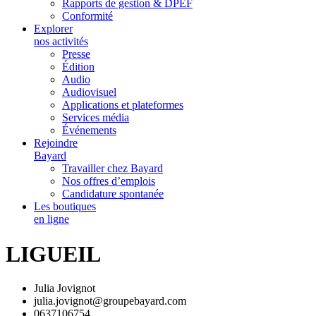
Rapports de gestion & DPEF
Conformité
Explorer
nos activités
Presse
Édition
Audio
Audiovisuel
Applications et plateformes
Services média
Événements
Rejoindre
Bayard
Travailler chez Bayard
Nos offres d’emplois
Candidature spontanée
Les boutiques
en ligne
LIGUEIL
Julia Jovignot
julia.jovignot@groupebayard.com
0637106754