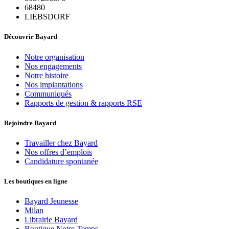
68480
LIEBSDORF
Découvrir Bayard
Notre organisation
Nos engagements
Notre histoire
Nos implantations
Communiqués
Rapports de gestion & rapports RSE
Rejoindre Bayard
Travailler chez Bayard
Nos offres d’emplois
Candidature spontanée
Les boutiques en ligne
Bayard Jeunesse
Milan
Librairie Bayard
Boutique Notre Temps