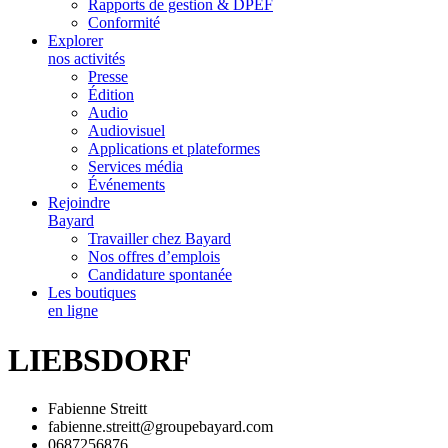
Rapports de gestion & DPEF
Conformité
Explorer
nos activités
Presse
Édition
Audio
Audiovisuel
Applications et plateformes
Services média
Événements
Rejoindre
Bayard
Travailler chez Bayard
Nos offres d’emplois
Candidature spontanée
Les boutiques
en ligne
LIEBSDORF
Fabienne Streitt
fabienne.streitt@groupebayard.com
0687256876