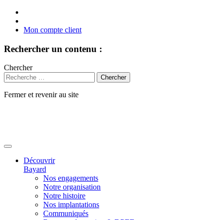
Mon compte client
Rechercher un contenu :
Chercher
Fermer et revenir au site
Aller
au
contenu
Découvrir
Bayard
Nos engagements
Notre organisation
Notre histoire
Nos implantations
Communiqués