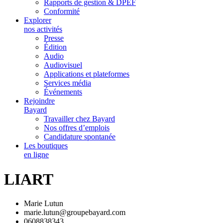
Rapports de gestion & DPEF
Conformité
Explorer
nos activités
Presse
Édition
Audio
Audiovisuel
Applications et plateformes
Services média
Événements
Rejoindre
Bayard
Travailler chez Bayard
Nos offres d’emplois
Candidature spontanée
Les boutiques
en ligne
LIART
Marie Lutun
marie.lutun@groupebayard.com
0608838343