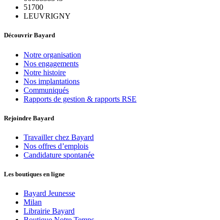
51700
LEUVRIGNY
Découvrir Bayard
Notre organisation
Nos engagements
Notre histoire
Nos implantations
Communiqués
Rapports de gestion & rapports RSE
Rejoindre Bayard
Travailler chez Bayard
Nos offres d’emplois
Candidature spontanée
Les boutiques en ligne
Bayard Jeunesse
Milan
Librairie Bayard
Boutique Notre Temps