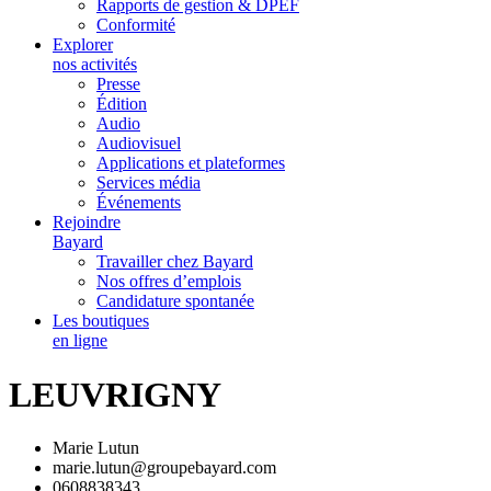
Rapports de gestion & DPEF
Conformité
Explorer
nos activités
Presse
Édition
Audio
Audiovisuel
Applications et plateformes
Services média
Événements
Rejoindre
Bayard
Travailler chez Bayard
Nos offres d’emplois
Candidature spontanée
Les boutiques
en ligne
LEUVRIGNY
Marie Lutun
marie.lutun@groupebayard.com
0608838343