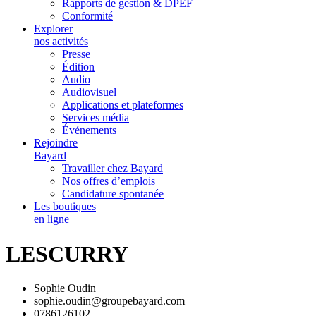
Rapports de gestion & DPEF
Conformité
Explorer
nos activités
Presse
Édition
Audio
Audiovisuel
Applications et plateformes
Services média
Événements
Rejoindre
Bayard
Travailler chez Bayard
Nos offres d’emplois
Candidature spontanée
Les boutiques
en ligne
LESCURRY
Sophie Oudin
sophie.oudin@groupebayard.com
0786126102