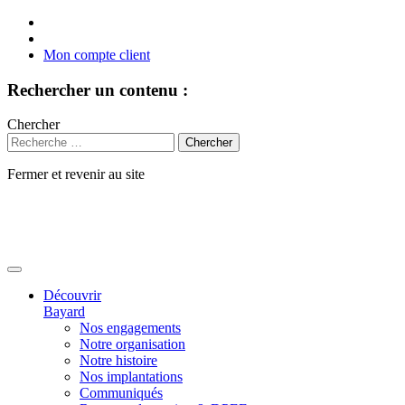
Mon compte client
Rechercher un contenu :
Chercher
Fermer et revenir au site
Aller
au
contenu
Découvrir
Bayard
Nos engagements
Notre organisation
Notre histoire
Nos implantations
Communiqués