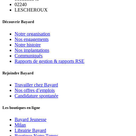
02240
LESCHEROUX
Découvrir Bayard
Notre organisation
Nos engagements
Notre histoire
Nos implantations
Communiqués
Rapports de gestion & rapports RSE
Rejoindre Bayard
Travailler chez Bayard
Nos offres d’emplois
Candidature spontanée
Les boutiques en ligne
Bayard Jeunesse
Milan
Librairie Bayard
Boutique Notre Temps