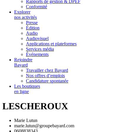
Rapports de gestion & DPEF
Conformité
Explorer
nos activités
Presse
Édition
Audio
Audiovisuel
Applications et plateformes
Services média
Événements
Rejoindre
Bayard
Travailler chez Bayard
Nos offres d’emplois
Candidature spontanée
Les boutiques
en ligne
LESCHEROUX
Marie Lutun
marie.lutun@groupebayard.com
0608838343