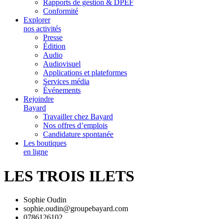
Rapports de gestion & DPEF
Conformité
Explorer
nos activités
Presse
Édition
Audio
Audiovisuel
Applications et plateformes
Services média
Événements
Rejoindre
Bayard
Travailler chez Bayard
Nos offres d’emplois
Candidature spontanée
Les boutiques
en ligne
LES TROIS ILETS
Sophie Oudin
sophie.oudin@groupebayard.com
0786126102