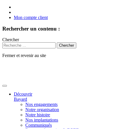
Mon compte client
Rechercher un contenu :
Chercher
Fermer et revenir au site
Aller
au
contenu
Découvrir
Bayard
Nos engagements
Notre organisation
Notre histoire
Nos implantations
Communiqués