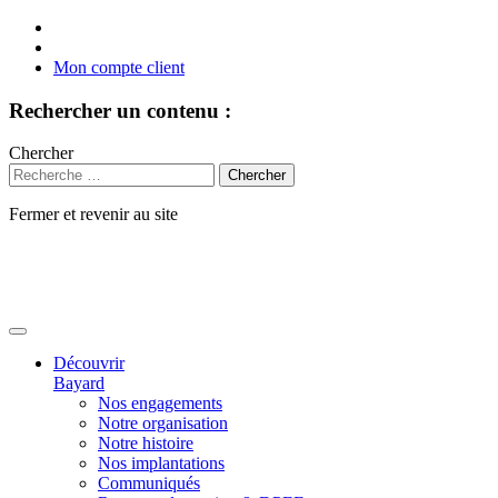
Mon compte client
Rechercher un contenu :
Chercher
Fermer et revenir au site
Aller
au
contenu
Découvrir
Bayard
Nos engagements
Notre organisation
Notre histoire
Nos implantations
Communiqués