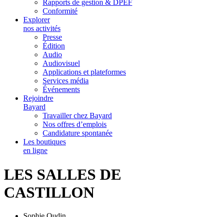
Rapports de gestion & DPEF
Conformité
Explorer
nos activités
Presse
Édition
Audio
Audiovisuel
Applications et plateformes
Services média
Événements
Rejoindre
Bayard
Travailler chez Bayard
Nos offres d’emplois
Candidature spontanée
Les boutiques
en ligne
LES SALLES DE
CASTILLON
Sophie Oudin