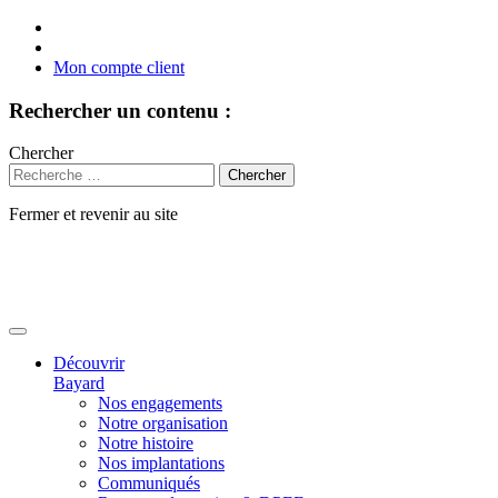
Mon compte client
Rechercher un contenu :
Chercher
Fermer et revenir au site
Aller
au
contenu
Découvrir
Bayard
Nos engagements
Notre organisation
Notre histoire
Nos implantations
Communiqués