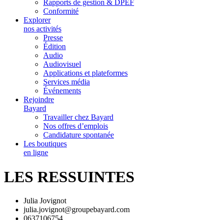
Rapports de gestion & DPEF
Conformité
Explorer
nos activités
Presse
Édition
Audio
Audiovisuel
Applications et plateformes
Services média
Événements
Rejoindre
Bayard
Travailler chez Bayard
Nos offres d’emplois
Candidature spontanée
Les boutiques
en ligne
LES RESSUINTES
Julia Jovignot
julia.jovignot@groupebayard.com
0637106754