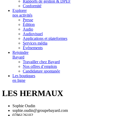
Rapports de gestion & DPEF
Conformité
Explorer
nos activités
Presse
Édition
Audio
Audiovisuel
Applications et plateformes
Services média
Événements
Rejoindre
Bayard
Travailler chez Bayard
Nos offres d’emplois
Candidature spontanée
Les boutiques
en ligne
LES HERMAUX
Sophie Oudin
sophie.oudin@groupebayard.com
0786126102