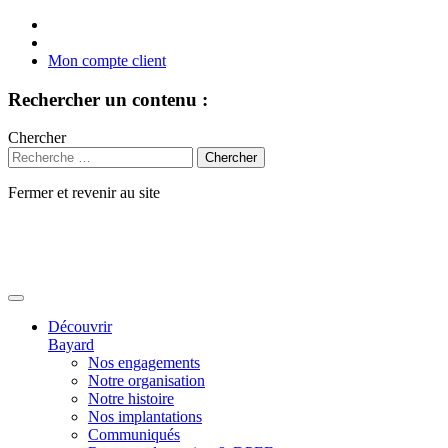
Mon compte client
Rechercher un contenu :
Chercher
Fermer et revenir au site
Aller
au
contenu
Découvrir
Bayard
Nos engagements
Notre organisation
Notre histoire
Nos implantations
Communiqués