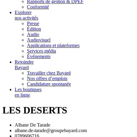
Rapports de gestion & DPEF
Conformité
Explorer
nos activités
Presse
Édition
Audio
Audiovisuel
Applications et plateformes
Services média
Événements
Rejoindre
Bayard
Travailler chez Bayard
Nos offres d’emplois
Candidature spontanée
Les boutiques
en ligne
LES DESERTS
Albane De Tarade
albane.de-tarade@groupebayard.com
0789606716