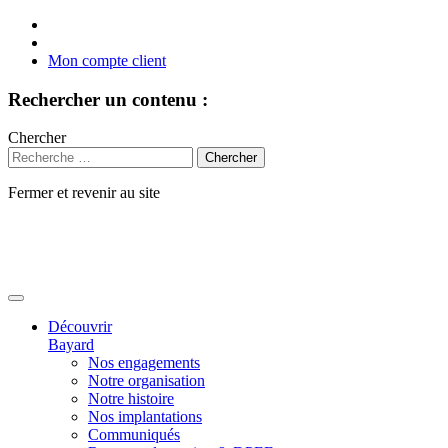
Mon compte client
Rechercher un contenu :
Chercher
Fermer et revenir au site
Aller
au
contenu
Découvrir
Bayard
Nos engagements
Notre organisation
Notre histoire
Nos implantations
Communiqués