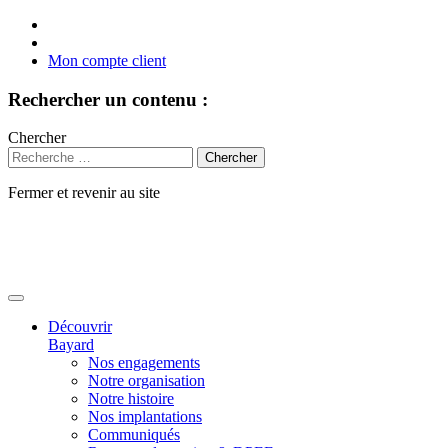
Mon compte client
Rechercher un contenu :
Chercher
Fermer et revenir au site
Aller
au
contenu
Découvrir
Bayard
Nos engagements
Notre organisation
Notre histoire
Nos implantations
Communiqués