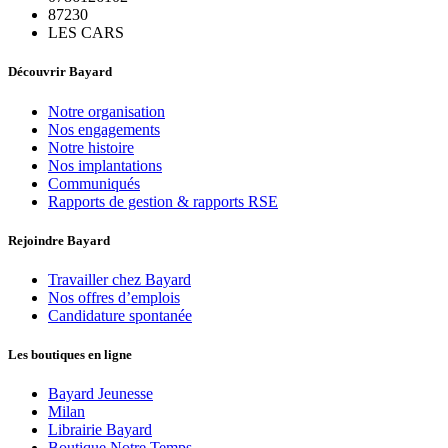
87230
LES CARS
Découvrir Bayard
Notre organisation
Nos engagements
Notre histoire
Nos implantations
Communiqués
Rapports de gestion & rapports RSE
Rejoindre Bayard
Travailler chez Bayard
Nos offres d’emplois
Candidature spontanée
Les boutiques en ligne
Bayard Jeunesse
Milan
Librairie Bayard
Boutique Notre Temps