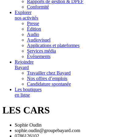
Rapports de gestion & DPEF
Conformité
Explorer
nos activités
Presse
Édition
Audio
Audiovisuel
Applications et plateformes
Services média
Événements
Rejoindre
Bayard
Travailler chez Bayard
Nos offres d’emplois
Candidature spontanée
Les boutiques
en ligne
LES CARS
Sophie Oudin
sophie.oudin@groupebayard.com
0786126102