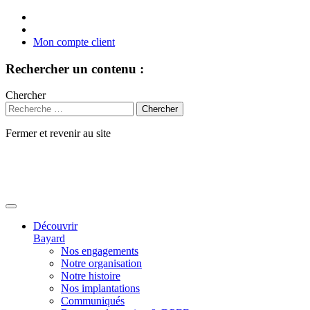
Mon compte client
Rechercher un contenu :
Chercher
Fermer et revenir au site
Aller
au
contenu
Découvrir
Bayard
Nos engagements
Notre organisation
Notre histoire
Nos implantations
Communiqués