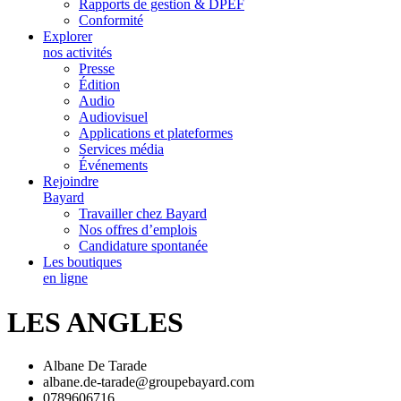
Rapports de gestion & DPEF
Conformité
Explorer
nos activités
Presse
Édition
Audio
Audiovisuel
Applications et plateformes
Services média
Événements
Rejoindre
Bayard
Travailler chez Bayard
Nos offres d’emplois
Candidature spontanée
Les boutiques
en ligne
LES ANGLES
Albane De Tarade
albane.de-tarade@groupebayard.com
0789606716