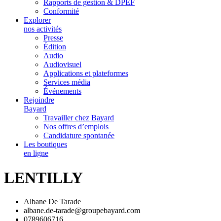
Rapports de gestion & DPEF
Conformité
Explorer
nos activités
Presse
Édition
Audio
Audiovisuel
Applications et plateformes
Services média
Événements
Rejoindre
Bayard
Travailler chez Bayard
Nos offres d’emplois
Candidature spontanée
Les boutiques
en ligne
LENTILLY
Albane De Tarade
albane.de-tarade@groupebayard.com
0789606716