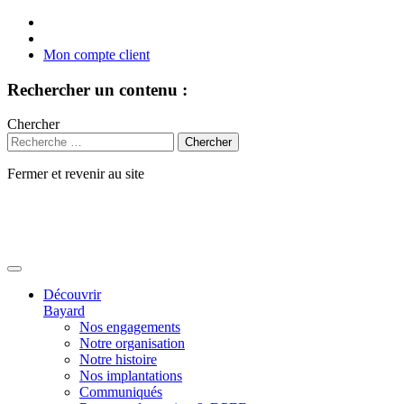
Mon compte client
Rechercher un contenu :
Chercher
Fermer et revenir au site
Aller
au
contenu
Découvrir
Bayard
Nos engagements
Notre organisation
Notre histoire
Nos implantations
Communiqués