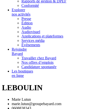
Rapports de gestion & DPEF
Conformité
Explorer
nos activités
Presse
Édition
Audio
Audiovisuel
Applications et plateformes
Services média
Événements
Rejoindre
Bayard
Travailler chez Bayard
Nos offres d’emplois
Candidature spontanée
Les boutiques
en ligne
LEBOULIN
Marie Lutun
marie.lutun@groupebayard.com
0608838343