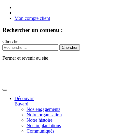
Mon compte client
Rechercher un contenu :
Chercher
Fermer et revenir au site
Aller
au
contenu
Découvrir
Bayard
Nos engagements
Notre organisation
Notre histoire
Nos implantations
Communiqués