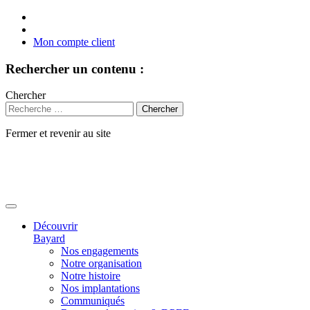
Mon compte client
Rechercher un contenu :
Chercher
Fermer et revenir au site
Aller
au
contenu
Découvrir
Bayard
Nos engagements
Notre organisation
Notre histoire
Nos implantations
Communiqués