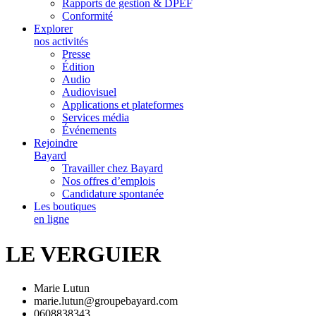
Rapports de gestion & DPEF
Conformité
Explorer
nos activités
Presse
Édition
Audio
Audiovisuel
Applications et plateformes
Services média
Événements
Rejoindre
Bayard
Travailler chez Bayard
Nos offres d’emplois
Candidature spontanée
Les boutiques
en ligne
LE VERGUIER
Marie Lutun
marie.lutun@groupebayard.com
0608838343