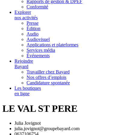
Rapports de gestion & DPEF
Conformité
Explorer
nos activités
Presse
Édition
Audio
Audiovisuel
Applications et plateformes
Services média
Événements
Rejoindre
Bayard
Travailler chez Bayard
Nos offres d’emplois
Candidature spontanée
Les boutiques
en ligne
LE VAL ST PERE
Julia Jovignot
julia.jovignot@groupebayard.com
0637106754