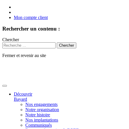
Mon compte client
Rechercher un contenu :
Chercher
Fermer et revenir au site
Aller
au
contenu
Découvrir
Bayard
Nos engagements
Notre organisation
Notre histoire
Nos implantations
Communiqués