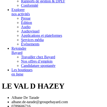
Rapports de gestion & DPEF
Conformité
Explorer
nos activités
Presse
Édition
Audio
Audiovisuel
Applications et plateformes
Services média
Événements
Rejoindre
Bayard
Travailler chez Bayard
Nos offres d’emplois
Candidature spontanée
Les boutiques
en ligne
LE VAL D HAZEY
Albane De Tarade
albane.de-tarade@groupebayard.com
0789606716