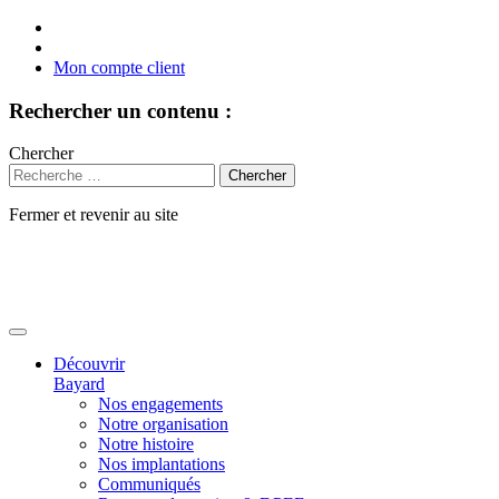
Mon compte client
Rechercher un contenu :
Chercher
Fermer et revenir au site
Aller
au
contenu
Découvrir
Bayard
Nos engagements
Notre organisation
Notre histoire
Nos implantations
Communiqués