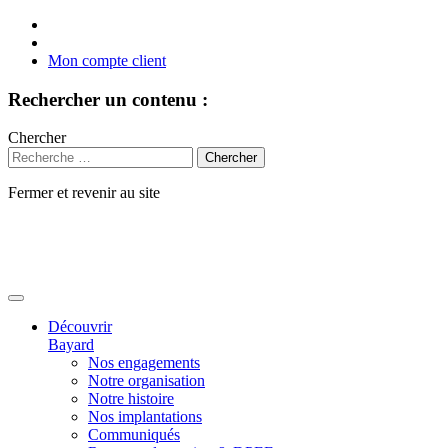
Mon compte client
Rechercher un contenu :
Chercher
Fermer et revenir au site
Aller
au
contenu
Découvrir
Bayard
Nos engagements
Notre organisation
Notre histoire
Nos implantations
Communiqués