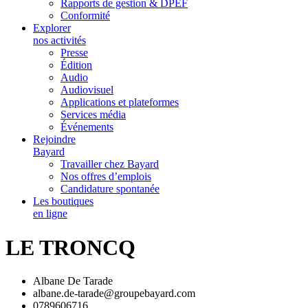
Rapports de gestion & DPEF
Conformité
Explorer
nos activités
Presse
Édition
Audio
Audiovisuel
Applications et plateformes
Services média
Événements
Rejoindre
Bayard
Travailler chez Bayard
Nos offres d’emplois
Candidature spontanée
Les boutiques
en ligne
LE TRONCQ
Albane De Tarade
albane.de-tarade@groupebayard.com
0789606716