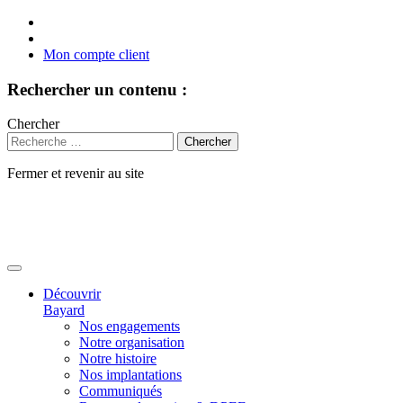
Mon compte client
Rechercher un contenu :
Chercher
Fermer et revenir au site
Aller
au
contenu
Découvrir
Bayard
Nos engagements
Notre organisation
Notre histoire
Nos implantations
Communiqués