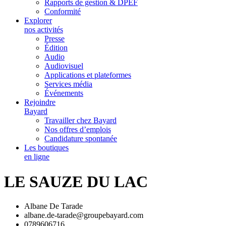
Rapports de gestion & DPEF
Conformité
Explorer
nos activités
Presse
Édition
Audio
Audiovisuel
Applications et plateformes
Services média
Événements
Rejoindre
Bayard
Travailler chez Bayard
Nos offres d’emplois
Candidature spontanée
Les boutiques
en ligne
LE SAUZE DU LAC
Albane De Tarade
albane.de-tarade@groupebayard.com
0789606716