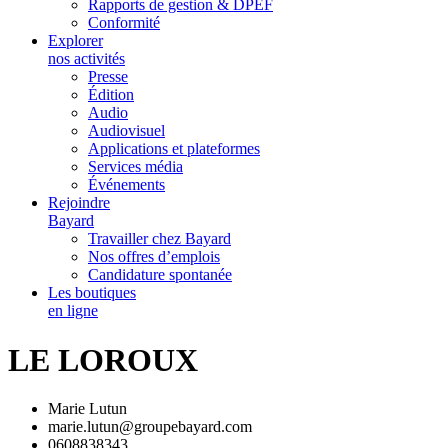
Rapports de gestion & DPEF
Conformité
Explorer
nos activités
Presse
Édition
Audio
Audiovisuel
Applications et plateformes
Services média
Événements
Rejoindre
Bayard
Travailler chez Bayard
Nos offres d’emplois
Candidature spontanée
Les boutiques
en ligne
LE LOROUX
Marie Lutun
marie.lutun@groupebayard.com
0608838343