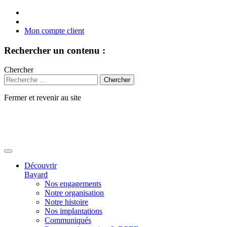
Mon compte client
Rechercher un contenu :
Chercher
Fermer et revenir au site
Aller
au
contenu
Découvrir
Bayard
Nos engagements
Notre organisation
Notre histoire
Nos implantations
Communiqués