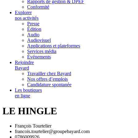
Rapports de gestion & DPEF
Conformité
Explorer
nos activités
Presse
Édition
Audio
Audiovisuel
Applications et plateformes
Services média
Événements
Rejoindre
Bayard
Travailler chez Bayard
Nos offres d’emplois
Candidature spontanée
Les boutiques
en ligne
LE HINGLE
François Tourtelier
francois.tourtelier@groupebayard.com
0786009926