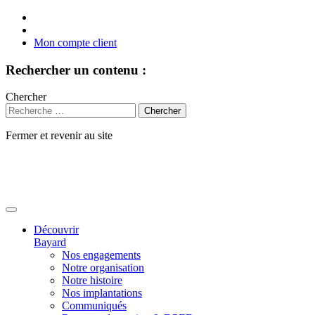
Mon compte client
Rechercher un contenu :
Chercher
Fermer et revenir au site
Aller
au
contenu
Découvrir
Bayard
Nos engagements
Notre organisation
Notre histoire
Nos implantations
Communiqués