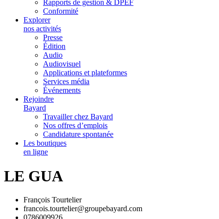
Rapports de gestion & DPEF
Conformité
Explorer
nos activités
Presse
Édition
Audio
Audiovisuel
Applications et plateformes
Services média
Événements
Rejoindre
Bayard
Travailler chez Bayard
Nos offres d’emplois
Candidature spontanée
Les boutiques
en ligne
LE GUA
François Tourtelier
francois.tourtelier@groupebayard.com
0786009926