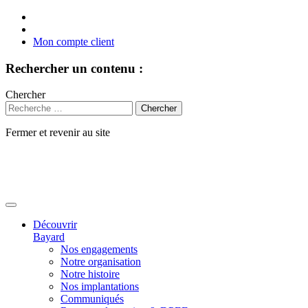
Mon compte client
Rechercher un contenu :
Chercher
Fermer et revenir au site
Aller
au
contenu
Découvrir
Bayard
Nos engagements
Notre organisation
Notre histoire
Nos implantations
Communiqués