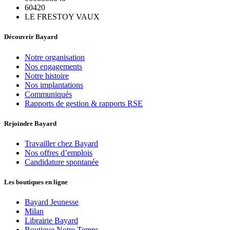
60420
LE FRESTOY VAUX
Découvrir Bayard
Notre organisation
Nos engagements
Notre histoire
Nos implantations
Communiqués
Rapports de gestion & rapports RSE
Rejoindre Bayard
Travailler chez Bayard
Nos offres d’emplois
Candidature spontanée
Les boutiques en ligne
Bayard Jeunesse
Milan
Librairie Bayard
Boutique Notre Temps