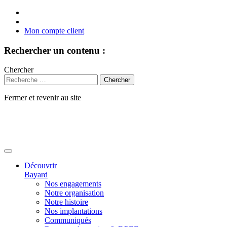
Mon compte client
Rechercher un contenu :
Chercher
Fermer et revenir au site
Aller
au
contenu
Découvrir
Bayard
Nos engagements
Notre organisation
Notre histoire
Nos implantations
Communiqués