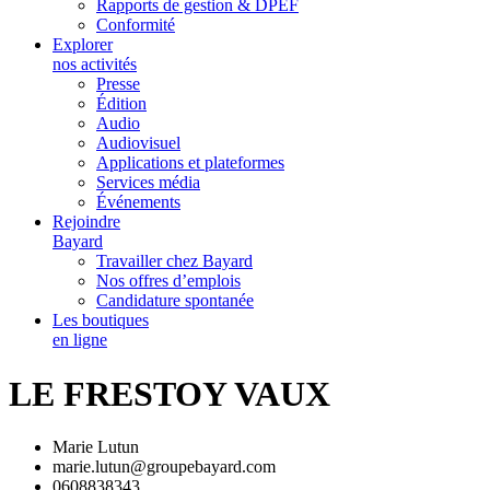
Rapports de gestion & DPEF
Conformité
Explorer
nos activités
Presse
Édition
Audio
Audiovisuel
Applications et plateformes
Services média
Événements
Rejoindre
Bayard
Travailler chez Bayard
Nos offres d’emplois
Candidature spontanée
Les boutiques
en ligne
LE FRESTOY VAUX
Marie Lutun
marie.lutun@groupebayard.com
0608838343