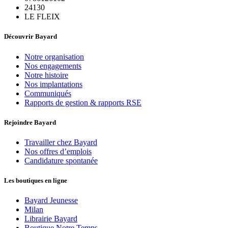
24130
LE FLEIX
Découvrir Bayard
Notre organisation
Nos engagements
Notre histoire
Nos implantations
Communiqués
Rapports de gestion & rapports RSE
Rejoindre Bayard
Travailler chez Bayard
Nos offres d’emplois
Candidature spontanée
Les boutiques en ligne
Bayard Jeunesse
Milan
Librairie Bayard
Boutique Notre Temps