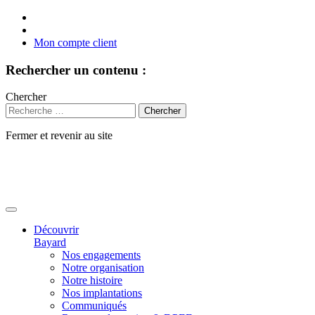
Mon compte client
Rechercher un contenu :
Chercher
Fermer et revenir au site
Aller
au
contenu
Découvrir
Bayard
Nos engagements
Notre organisation
Notre histoire
Nos implantations
Communiqués