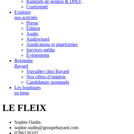
Rapports de gestion & DPEF
Conformité
Explorer
nos activités
Presse
Édition
Audio
Audiovisuel
Applications et plateformes
Services média
Événements
Rejoindre
Bayard
Travailler chez Bayard
Nos offres d’emplois
Candidature spontanée
Les boutiques
en ligne
LE FLEIX
Sophie Oudin
sophie.oudin@groupebayard.com
0786126102