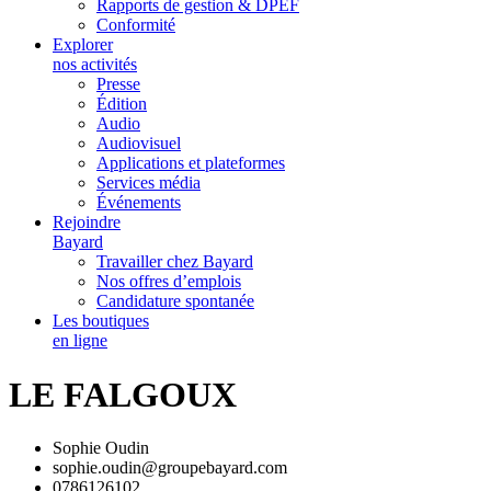
Rapports de gestion & DPEF
Conformité
Explorer
nos activités
Presse
Édition
Audio
Audiovisuel
Applications et plateformes
Services média
Événements
Rejoindre
Bayard
Travailler chez Bayard
Nos offres d’emplois
Candidature spontanée
Les boutiques
en ligne
LE FALGOUX
Sophie Oudin
sophie.oudin@groupebayard.com
0786126102