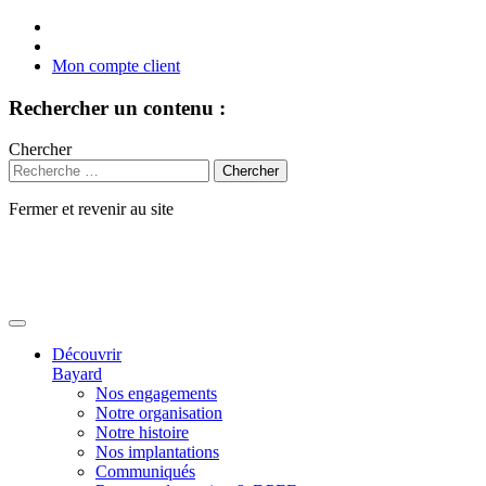
Mon compte client
Rechercher un contenu :
Chercher
Fermer et revenir au site
Aller
au
contenu
Découvrir
Bayard
Nos engagements
Notre organisation
Notre histoire
Nos implantations
Communiqués