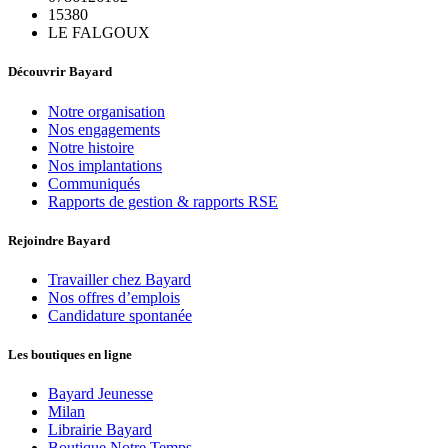
15380
LE FALGOUX
Découvrir Bayard
Notre organisation
Nos engagements
Notre histoire
Nos implantations
Communiqués
Rapports de gestion & rapports RSE
Rejoindre Bayard
Travailler chez Bayard
Nos offres d’emplois
Candidature spontanée
Les boutiques en ligne
Bayard Jeunesse
Milan
Librairie Bayard
Boutique Notre Temps