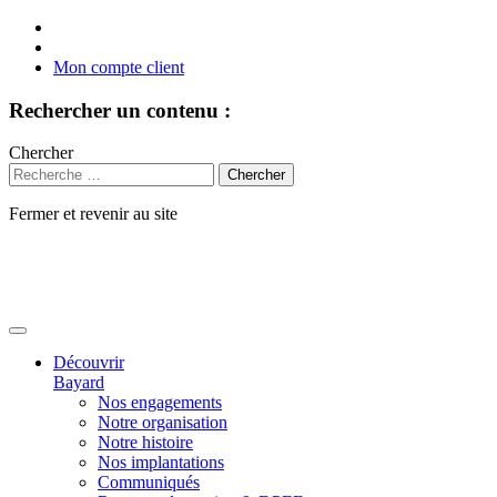
Mon compte client
Rechercher un contenu :
Chercher
Fermer et revenir au site
Aller
au
contenu
Découvrir
Bayard
Nos engagements
Notre organisation
Notre histoire
Nos implantations
Communiqués