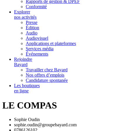
Rapports de gestion & DPEF
Conformité
Explorer
nos activités
Presse
Édition
Audio
Audiovisuel
Applications et plateformes
Services média
Événements
Rejoindre
Bayard
Travailler chez Bayard
Nos offres d’emplois
Candidature spontanée
Les boutiques
en ligne
LE COMPAS
Sophie Oudin
sophie.oudin@groupebayard.com
0786126102