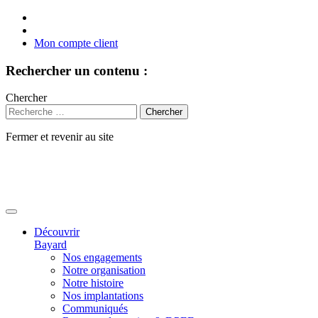
Mon compte client
Rechercher un contenu :
Chercher
Fermer et revenir au site
Aller
au
contenu
Découvrir
Bayard
Nos engagements
Notre organisation
Notre histoire
Nos implantations
Communiqués