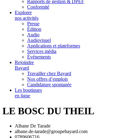
Rapports de gestion & DPEF
Conformité
Explorer
nos activités
Presse
Édition
Audio
Audiovisuel
Applications et plateformes
Services média
Événements
Rejoindre
Bayard
Travailler chez Bayard
Nos offres d’emplois
Candidature spontanée
Les boutiques
en ligne
LE BOSC DU THEIL
Albane De Tarade
albane.de-tarade@groupebayard.com
0789606716