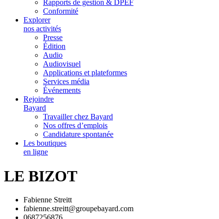
Rapports de gestion & DPEF
Conformité
Explorer
nos activités
Presse
Édition
Audio
Audiovisuel
Applications et plateformes
Services média
Événements
Rejoindre
Bayard
Travailler chez Bayard
Nos offres d’emplois
Candidature spontanée
Les boutiques
en ligne
LE BIZOT
Fabienne Streitt
fabienne.streitt@groupebayard.com
0687256876