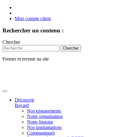
Mon compte client
Rechercher un contenu :
Chercher
Fermer et revenir au site
Aller
au
contenu
Découvrir
Bayard
Nos engagements
Notre organisation
Notre histoire
Nos implantations
Communiqués