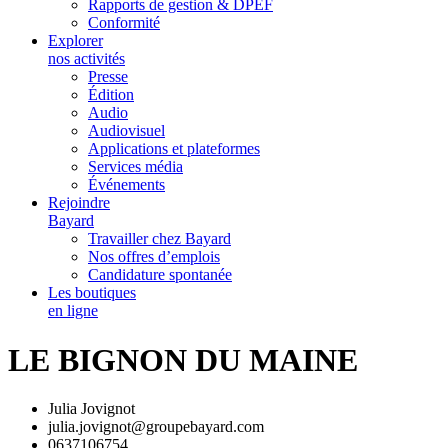
Rapports de gestion & DPEF
Conformité
Explorer
nos activités
Presse
Édition
Audio
Audiovisuel
Applications et plateformes
Services média
Événements
Rejoindre
Bayard
Travailler chez Bayard
Nos offres d’emplois
Candidature spontanée
Les boutiques
en ligne
LE BIGNON DU MAINE
Julia Jovignot
julia.jovignot@groupebayard.com
0637106754