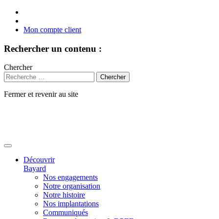
Mon compte client
Rechercher un contenu :
Chercher
Fermer et revenir au site
Aller
au
contenu
Découvrir
Bayard
Nos engagements
Notre organisation
Notre histoire
Nos implantations
Communiqués