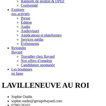
Rapports de gestion & DPEF
Conformité
Explorer
nos activités
Presse
Édition
Audio
Audiovisuel
Applications et plateformes
Services média
Événements
Rejoindre
Bayard
Travailler chez Bayard
Nos offres d’emplois
Candidature spontanée
Les boutiques
en ligne
LAVILLENEUVE AU ROI
Sophie Oudin
sophie.oudin@groupebayard.com
0786126102