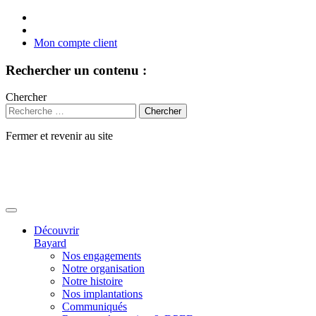
Mon compte client
Rechercher un contenu :
Chercher
Fermer et revenir au site
Aller
au
contenu
Découvrir
Bayard
Nos engagements
Notre organisation
Notre histoire
Nos implantations
Communiqués