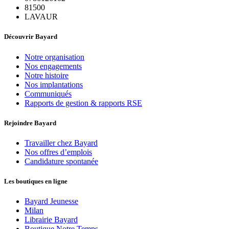
81500
LAVAUR
Découvrir Bayard
Notre organisation
Nos engagements
Notre histoire
Nos implantations
Communiqués
Rapports de gestion & rapports RSE
Rejoindre Bayard
Travailler chez Bayard
Nos offres d’emplois
Candidature spontanée
Les boutiques en ligne
Bayard Jeunesse
Milan
Librairie Bayard
Boutique Notre Temps