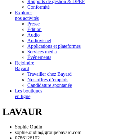
Rapports de gestion & DPEF
Conformité
Explorer
nos activités
Presse
Édition
Audio
Audiovisuel
Applications et plateformes
Services média
Événements
Rejoindre
Bayard
Travailler chez Bayard
Nos offres d’emplois
Candidature spontanée
Les boutiques
en ligne
LAVAUR
Sophie Oudin
sophie.oudin@groupebayard.com
0786126102