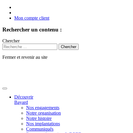
Mon compte client
Rechercher un contenu :
Chercher
Fermer et revenir au site
Aller
au
contenu
Découvrir
Bayard
Nos engagements
Notre organisation
Notre histoire
Nos implantations
Communiqués