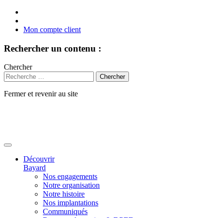
Mon compte client
Rechercher un contenu :
Chercher
Fermer et revenir au site
Aller
au
contenu
Découvrir
Bayard
Nos engagements
Notre organisation
Notre histoire
Nos implantations
Communiqués