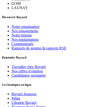
02300
LAUNAY
Découvrir Bayard
Notre organisation
Nos engagements
Notre histoire
Nos implantations
Communiqués
Rapports de gestion & rapports RSE
Rejoindre Bayard
Travailler chez Bayard
Nos offres d’emplois
Candidature spontanée
Les boutiques en ligne
Bayard Jeunesse
Milan
Librairie Bayard
Boutique Notre Temps