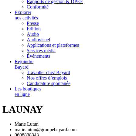
Rapports de gestion & DPEF
Conformité
Explorer
nos activités
Presse
Édition
Audio
Audiovisuel
Applications et plateformes
Services média
Événements
Rejoindre
Bayard
Travailler chez Bayard
Nos offres d’emplois
Candidature spontanée
Les boutiques
en ligne
LAUNAY
Marie Lutun
marie.lutun@groupebayard.com
0608838343