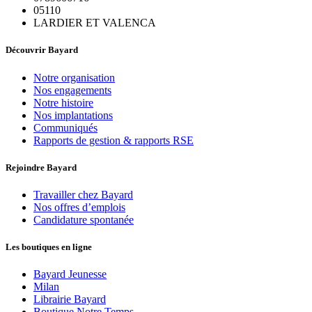
05110
LARDIER ET VALENCA
Découvrir Bayard
Notre organisation
Nos engagements
Notre histoire
Nos implantations
Communiqués
Rapports de gestion & rapports RSE
Rejoindre Bayard
Travailler chez Bayard
Nos offres d’emplois
Candidature spontanée
Les boutiques en ligne
Bayard Jeunesse
Milan
Librairie Bayard
Boutique Notre Temps