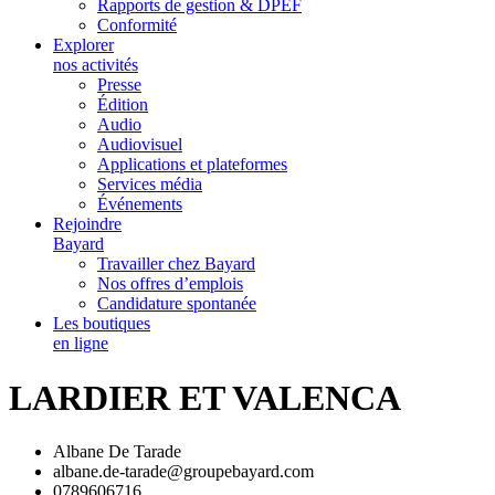
Rapports de gestion & DPEF
Conformité
Explorer
nos activités
Presse
Édition
Audio
Audiovisuel
Applications et plateformes
Services média
Événements
Rejoindre
Bayard
Travailler chez Bayard
Nos offres d’emplois
Candidature spontanée
Les boutiques
en ligne
LARDIER ET VALENCA
Albane De Tarade
albane.de-tarade@groupebayard.com
0789606716