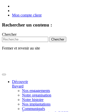
Mon compte client
Rechercher un contenu :
Chercher
Fermer et revenir au site
Aller
au
contenu
Découvrir
Bayard
Nos engagements
Notre organisation
Notre histoire
Nos implantations
Communiqués