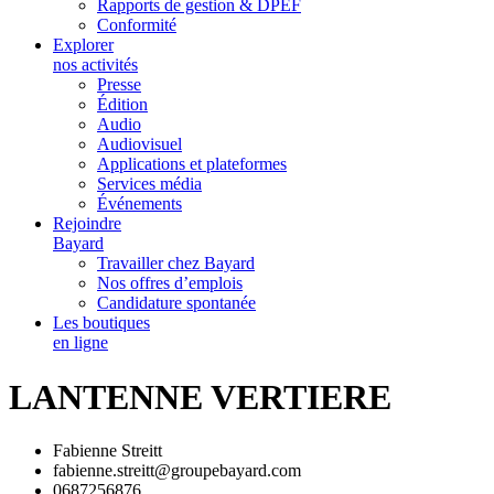
Rapports de gestion & DPEF
Conformité
Explorer
nos activités
Presse
Édition
Audio
Audiovisuel
Applications et plateformes
Services média
Événements
Rejoindre
Bayard
Travailler chez Bayard
Nos offres d’emplois
Candidature spontanée
Les boutiques
en ligne
LANTENNE VERTIERE
Fabienne Streitt
fabienne.streitt@groupebayard.com
0687256876