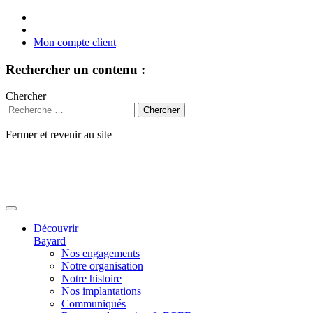
Mon compte client
Rechercher un contenu :
Chercher
Fermer et revenir au site
Aller
au
contenu
Découvrir
Bayard
Nos engagements
Notre organisation
Notre histoire
Nos implantations
Communiqués