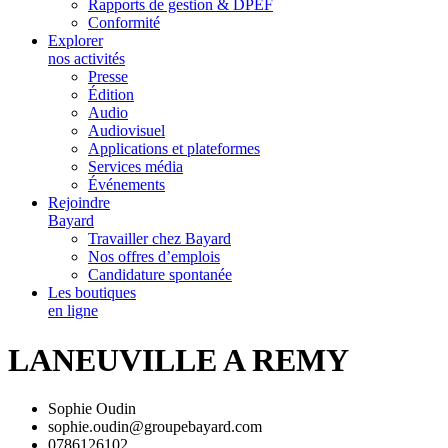
Rapports de gestion & DPEF
Conformité
Explorer
nos activités
Presse
Édition
Audio
Audiovisuel
Applications et plateformes
Services média
Événements
Rejoindre
Bayard
Travailler chez Bayard
Nos offres d’emplois
Candidature spontanée
Les boutiques
en ligne
LANEUVILLE A REMY
Sophie Oudin
sophie.oudin@groupebayard.com
0786126102