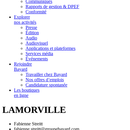
Communiqués
Rapports de gestion & DPEF
Conformité
Explorer
nos activités
Presse
Édition
Audio
Audiovisuel
Applications et plateformes
Services média
Événements
Rejoindre
Bayard
Travailler chez Bayard
Nos offres d’emplois
Candidature spontanée
Les boutiques
en ligne
LAMORVILLE
Fabienne Streitt
fabienne.streitt@groupebayard.com